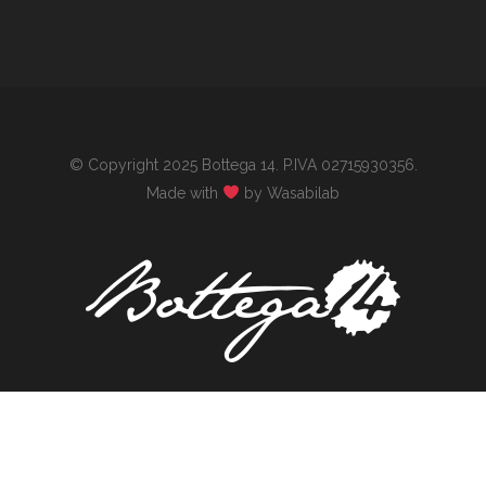
© Copyright 2025 Bottega 14. P.IVA 02715930356.
Made with
by Wasabilab
...e la vita cominciò con un peccato di gola.